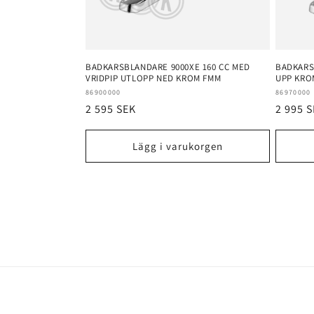
BADKARSBLANDARE 9000XE 160 CC MED
BADKARS
VRIDPIP UTLOPP NED KROM FMM
UPP KRO
Säljare:
Säljare:
86900000
86970000
Ordinarie
2 595 SEK
Ordina
2 995 
pris
pris
Lägg i varukorgen