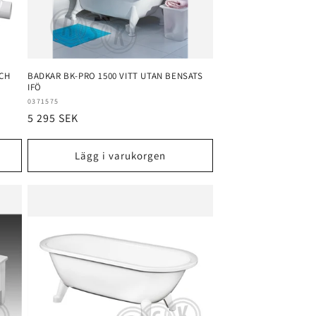
CH
BADKAR BK-PRO 1500 VITT UTAN BENSATS
IFÖ
Säljare:
0371575
Ordinarie
5 295 SEK
pris
Lägg i varukorgen