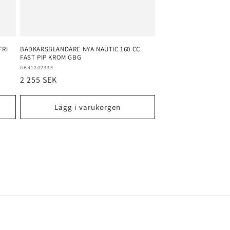
FRI
BADKARSBLANDARE NYA NAUTIC 160 CC
FAST PIP KROM GBG
Säljare:
GB41202333
Ordinarie
2 255 SEK
pris
Lägg i varukorgen