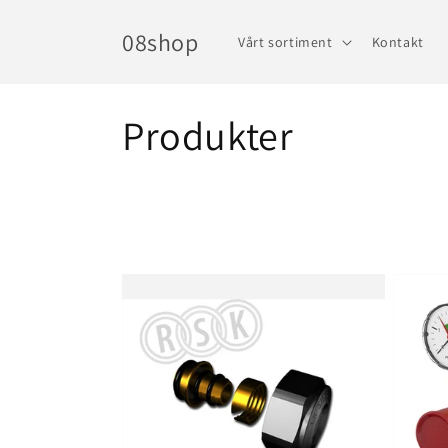
vidare
till
08shop
Vårt sortiment
Kontakt
innehåll
P
Produkter
r
o
d
u
k
t